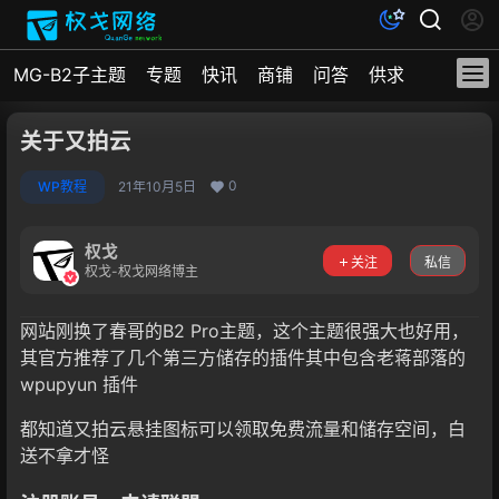
MG-B2子主题
专题
快讯
商铺
问答
供求
文档
关于又拍云
0
WP教程
21年10月5日
权戈
关注
私信
权戈-权戈网络博主
网站刚换了春哥的B2 Pro主题，这个主题很强大也好用，
其官方推荐了几个第三方储存的插件其中包含老蒋部落的
wpupyun 插件
都知道又拍云悬挂图标可以领取免费流量和储存空间，白
送不拿才怪