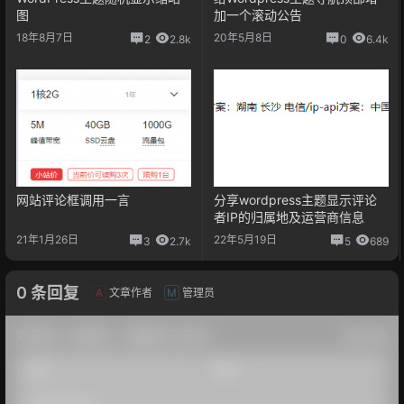
图
加一个滚动公告
18年8月7日
20年5月8日
2
2.8k
0
6.4k
网站评论框调用一言
分享wordpress主题显示评论
者IP的归属地及运营商信息
21年1月26日
22年5月19日
3
2.7k
5
689
0 条回复
文章作者
管理员
A
M
欢迎您，新朋友，感谢参与互动！
确认修改