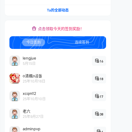
Ta的全部动态
点击领取今天的签到奖励！
今日签到
连续签到
lengjue
16
5月15日
o清楓o곰돌
18
25年10月16日
xcqm12
17
25年10月10日
老六
38
25年9月27日
adminpvp
6