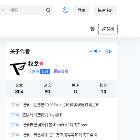
章
登录
快速注册
繁
投稿
关于作者
关注
私信
权戈
管理者
Lv8
超级会员
文章
评论
关注
粉丝
304
90
0
10
[文章]
记录：让惠普1020Plus 打印机实现局域网打印
[文章]
这段时间整的几个小插件
[文章]
记录自己编译打包1Panel v2到飞牛nas
[文章]
记录：自己动手把三方应用等等加到飞牛桌面