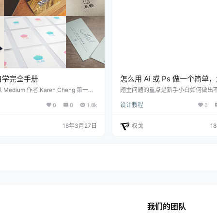
自学完全手册
怎么用 Ai 或 Ps 做一个简单
不土的海报设计？
Medium 作者 Karen Cheng 第一人
题主问题的重点是新手小白如何做出
 我不是毕业於设计学系，但我得到了一
报，工具其次，简单便捷的工具最好
0
0
1.8k
设计教程
0
的工作。我想换工作，成为一位设计
将这个问题分两个部分来解答。 一、
没有四年和十万元美金让我回到学校上
巧 1.重复素材 这种技巧适用于素材
我决定自修。起初，我相当怀疑一个人
将海报中的素材重复排列，能让画面
18年3月27日
权戈
1
能靠著自修来找到相关的工作。 答案
调，同时通过大小层级的对比差别和
 我边上班边自学了六个月的设计。虽然
排列组合，让海报活泼生动富有律动感。 
没准备好，但我还是参加了许多公司的
e： After： 2. 留白 下图我们将背
我成功在一间很棒的新创公司 Ex…
相分离开来，左侧2/3的部分是海鲜插
我们的团队