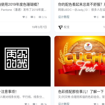
使用2019年度色珊瑚橘？
你的配色看起来总是不舒服？
略性配色法则！
Pantone（潘通）发布了2019年度颜
网易UEDC – @Jady_13 ：很多人
（Living Coral），为12个月周期的
后，总是对配色不满意，却又无从下
0
0
3.1k
设计教程
0
定下了基调。 作为一家以专门开发和研
析设计中的配色问题？如何通过系统
闻名全球的权威机构，潘通每年的年度
升配色能力？
备受期待，尤其从17年的草木绿到18
19年3月7日
权戈
紫，掀起了各个行业的色彩热潮，于是
色更是备受关注。 （往年Pantone年
） 明亮的色调是一个受欢迎的选择，于
 - Li…
计注意事项！
色彩搭配那些事儿！了解一下
 人眼对线条长短、平行线、线条分
文/刘文畅 合理而和谐的色彩组合，
高低、线条横重竖轻、线条粗细、笔
神奇的视觉效果，令人耳目一新。设
0
1
3k
设计教程
0
形状、字体面积大小、字体字面大小等
分考虑不同色彩的抽象表现规律，使