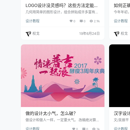
LOGO设计没灵感吗？这些方法定能帮
如何正确
你找到感觉…
几何用简单的图形设计，组合拼贴成许多富有含
今年年初，
义的标识，非常的经典。渐变渐变是近两年的热
色— 珊瑚橘
设计教程
0
0
2.9k
设计教程
门趋势，渐变色彩具有很强的视觉吸引力，需要
色彩趋势
注意的是，当去除色彩，Logo本身是否具有可识
究色彩而
别性。叠加色彩叠加也具有很强的视觉效果，比
颜色可谓是
权戈
19年6月24日
权戈
较考验对于色彩的运用。字母组合也是最常用的
年的夕雾
方法之一，通常会采用品牌的首字母，进行变形
今年的年度
设计，增强了品牌辨识性，同时还具有一定的趣
度代表色
味性。线框用框架来框住内容，显得更规矩有秩
是今年的选择
序。手写体手写体更…
做的设计太小气，怎么破？
汉字设
做设计和做人一样，一定要大气。 改稿绝对算得
文/吴振平
上是设计师的一项日常操作，这一点我们都深有
割、线条
设计教程
0
0
3k
设计教程
体会，至于改稿的原因则五花八门，不是客户嫌
形、字体