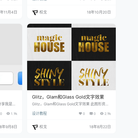
，满足不同
极思考、判断和接收的动力。 平面广告设计作品
一下色彩搭
需要一定的表现方法进行最终的效果展示，只有
8年11月4日
权戈
18年10月20日
格刚烈而外
通过必要的展示才能将所要表达的信息进行有效
、在红色中
的传播。视觉冲击力是实现平面广告设计作品最
于躁动、不
佳展示效果的基本途径之一，通常有以下几种表
使其热性减
现方法： 极致法 是指将表现视觉形象的手段发
挥到极致，以达…
Glitz，Glam和Glass Gold文字效果
分享我是怎
Glitz，Glam和Glass Gold文字效果 此图形资源
以下三个步
使您可以快速轻松地在文本中应用高品质的金色
0
1.9k
设计教程
0
0
2.9k
风格。您可以在简单的文本，形状和矢量徽标上
使用它。您只需将它们替换为您喜欢的样式的智
能对象即可。创建一个伟大的海报或传单，Face
18年9月8日
权戈
18年8月22日
book封面，杂志标题或网站横幅，并给他们金色
的触摸。 特征 10 PSD文件 ASL文件 帮助文件 6