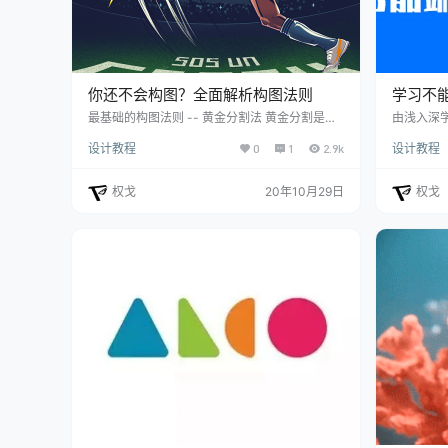
​你还不会构图？全面解析构图法则
学习不能
全套视
最基础的构图法则 -- 黄金分割法 黄金分割是古
由浅入深学
希人发明的一种几何公式，具有严格的比例关
00+）视
设计教程
0
1
2.9k
设计教程
系，同时蕴含着丰富的美学价值，因而被誉为最
学习路线汇
美的比例形式。 无论何种主题或者设计形式，在
可谓是高
设计时将主体安排在黄金分割点或线附近，都能
相信；大
权戈
20年10月29日
权戈
更好地发挥主体在图面上的组织作用，有利于画
钱还得自
面元素的协调和联系，容易产生美感，产生较好
eb前端开
的视觉效果，使主体更加鲜明、突出。 打破常规
前端开发
-- 倾斜画面的视觉效果 大家都知道，常规构图
路和学习路
大多是追…