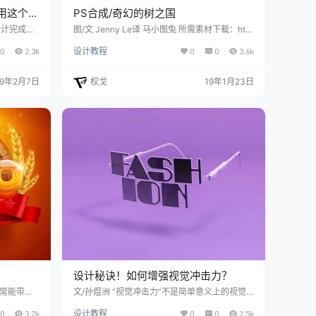
用这个策
PS合成/奇幻的树之国
在设计完成
图/文 Jenny Le译 马小图兔 所需素材下载：http
手。如何分
s://pan.baidu.com/s/1XldPFkw9uhX_n_xls7Jn
0
2.3k
设计教程
0
0
3.6k
的方法，提
Gw 始发于微信公众号： 平面设计
19年2月7日
权戈
19年1月23日
设计秘诀！如何增强视觉冲击力？
常常能带来
文/孙煜洲 “视觉冲击力”不是简单意义上的视觉
计师应当充
印象和视觉效果，它所揭示的是对平面广告设计
0
3.2k
设计教程
0
0
2.5k
色彩能更好
作品的审美过程、设计目的、设计信息等进行积