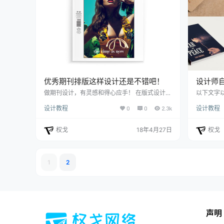
优秀期刊排版这样设计还是不错吧！
设计师
做期刊设计，有灵感和得心应手！ 在版式设计中
以下文字以 
我们可以透过那些相当庞大的科学数据了解人类
称撰写）
设计教程
0
0
2.3k
设计教程
对色彩、字体的反应，也能轻易地推算出货架上
份设计师
的最佳位置，这些都是有根据的、都是能够被安
师，但我
排好的，但回到最原点，好的版式设计设计必定
课，所以
权戈
18年4月27日
权戈
带有感性的成份，然而事实上人类的感性思维是
到底能不
极其复杂细腻、变幻莫测的，我们很难以科学去
是：可以
作解释，自然也无法精准地安排。就像歌曲的演
我觉得还
唱一样，比起那些编曲精密、技巧华丽的磅礡演
面试，最后
1
2
出，人们更会记得那些…
声明