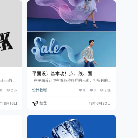
0纹理 2000X1500 PX 颜色RGB 300 DPI …
平面设计基本功！点、线、面
hop教
在平面设计中有着各种各样的元素，但所有的
单，有时间
元素概括起来不外乎点、线、面三种，三种元素
0
2.5k
设计教程
0
0
2.2k
完成哦，下
的相互结合与相互转换之间就构成了形形色色的
设计软件，
平面设计。 点 点是相对较小的元素，线的交
」文字，然
叉形成点，点可以通过运动形成线。点最重要的
8年8月16日
权戈
18年6月30日
瘦（窄）、
功能就是表明位置和进行聚集。点是最基本和最
状 3. 调
重要的元素，一个较小的元素在一幅图中或者两
几个字母，
个以上的非线元素同时出现在一个图中，我们都
可以将其视为点。这么说来…