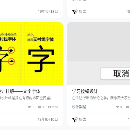
定的视错觉，将这种视错觉充分应用于
地反映商品的属性，适应消费者心理
中，可以使字体中的部首相互组合、字
消费层次的需要。今天我们就来总结
19年1月13日
权戈
1
整齐美观、大小均匀、笔画规范和统
配技巧！ 红色 红色的色感温暖，性
错觉 在几何图形中，同一大小的图形
向，是一种对人刺激性很强的色。 1
于采取的分割方法不同，会使人感到形
加入少量的黄，会使其热力强盛，趋
都发生了不同的变化，这就是分割错
安。 2、在红色中加入少量的蓝，会
来说，对物体分割越…
弱，趋于文雅、…
设计排版——文字字体
学习按钮设计
版设计就是指在有限的界面空间里，将
在讲述得出的结论之前，我想跟大家
成要素—文字字体、图片图形、颜色色
么解决这个问题的。主要可以概括为
0
0
2.4k
设计教程
0
因素，进行提炼、归纳、总结。最终根
骤：
求文档，将各元素按不同层级关系放在
，让用户更舒服、更方便的去进行阅读
18年9月10日
权戈
成也在字，败也在字，字体可以成就好的
以毁掉设计。 在西方国家，把字体按字