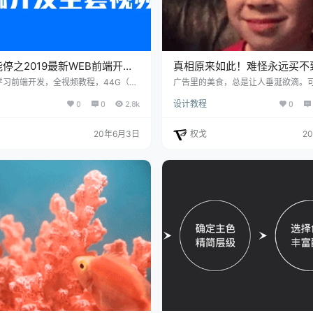
停之2019最新WEB前端开发
真相原来如此！难怪永远买不
频教程
的美食
习前端开发，全视频教程，44G（20
广告里的美食，总是让人垂涎欲滴。
频文件。 适合初学者的最新WEB前端
到手的食物，却让人emmmm··· 曾
0
0
2.8k
设计教程
0
总！ 在当下来说web前端开发工程师
不得其解，为什么我们永远买不到广
福利、高薪水的职业(说说就好，不要太
食？知道拍摄真相的我笑cry。 01、
多都是培训机构的招生宣传，想要挣大
鲜嫩多汁、食材饱满的汉堡是怎么来的
20年6月3日
权戈
2
身基础解结实才行)了。所以现在学习w
步，用热风吹芝士片的四角 第二步，
发做个有技术的技术人员吧，学习web
纸，增加厚度 第三步，用牙签固定蔬
的大多资料已准备好了；相较完整的思
同时插入化妆棉增加高度 第四步，垫
线都在这了。 教程目录： 【01】…
顶上的面包片看上去更蓬松饱满 第五
子…