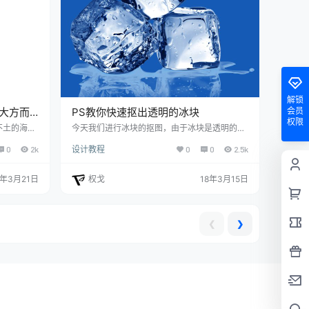
解锁
，大方而
PS教你快速抠出透明的冰块
会员
权限
不土的海
今天我们进行冰块的抠图，由于冰块是透明的物
。所以，我
体，抠图的时候需要把暗部和亮部分开抠出。方
0
2k
设计教程
0
0
2.5k
海报设计技
法比较简单，适合初学者练习。 下面我们先来看
简单的海报，
下最终效果 1、在photoshop中打开需要处理的
不显得单
冰块图片。 2、转到图层面板，按Ctrl + J 把背
8年3月21日
权戈
18年3月15日
错落有致的
景图层复制一层，按Ctrl + Shift + U 去色，得到
Befor
图层1，如下图。 3、在工具箱选择“钢笔工具”，
景和宣传内容
用路径选项。沿着冰块的底部边缘把冰块下面的
画素…
投影勾出，效果…
❮
❯