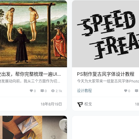
erif（有衬线字体）以及Sans Serif
字体）。无衬线字体没有过多字母结构
史出发，帮你完整梳理一遍UI设
PS制作复古风字体设计教程
物发展动向前，我从三个方面作为切入
今天为大家带来一组复古风字体Photos
对过去艺术设计发展的分析找到到规
程，适合新手练习，设计过程比较简
0
0
2.1k
设计教程
0
 UI 发展的分析找到不足 ，从而预判
的同学可以练习一下，10来分钟就能
。 准确预判行业趋势，是一件很难的
面是教程步骤。 1.选择字体 打开PS
这次趋势浅析仅为个人一家之言，分析
新建文件，并输入「SPEED FREAK
18年8月19日
权戈
1
，各位看官权当茶余饭后故事看吧。 我
后选择接近下图的字体，字体特征：
趋势」的字面意思：事物发展的方向，
粗，有点硬朗的气质。 2. 将文字转为形
向尚不明确的或只是模糊地制定的遥远
整文字排版 使用路径选择工具来选择
续发展的总的运动。今天跟大家要聊的
并将文字高度调整一下，有点错位…
设计发…