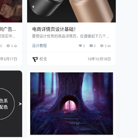
到广告里
电商详情页设计基础！
可现实中拿
要想设计优秀的商品详情页，应遵循如下几个核
经我一度百思
心设计策略：①重视觉营销服务，通过视觉提
0
3.4k
设计教程
0
0
3.6k
告里的美
升整体导购环境质量及感官体验。②注重商品
汉堡 广告里
品牌与品质的塑造，这是构建消费者信任度的基
呢？ 第一
础，无论是什么类型的商品详情页，构建信任度
0年5月17日
权戈
19年10月18日
垫上瓦楞
是消除用户购物顾虑的关键因素。③注重商品
菜、肉饼，
服务体验与保障，在网络购物场景下，商品与服
上海绵，使
务是不可分割的。④注意营销技巧的合理运
步，用刷
用，无论是促销工具还是价格工具，核心都是为
了最大化吸引消费者的注意力，影响…