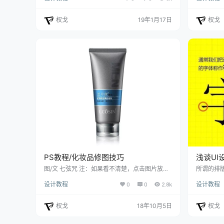
弃太小气、没创意，就是上级嫌弃太土、太单薄
会产生一
等等。可是大气的设计可不仅仅是 LOGO 要大、
字体设计
权戈
19年1月17日
权戈
字要大、图要大。 今天就来跟大家聊聊，如何解
形端庄、
决设计太小气这个问题，主要是从以下五个方面
一。 分割
入手。 文章目录 构图要饱满有张力 主题大，场
元素，由
景大 制造强烈的对比 用仰视的角度 采用逆光效
状和尺寸
果 …
觉。一般
PS教程/化妆品修图技巧
浅谈UI
图/文 七弦咒 注：如果看不清楚，点击图片放大
所谓的排
观看哦！ 教程源文件下载：https://pan.baidu.c
界面的构
设计教程
0
0
2.8k
设计教程
om/s/1cU6JtDY2efgaR-WiNaatmQ
块等诸多
据产品需
适合位置
权戈
18年10月5日
权戈
行为。 
设计也可