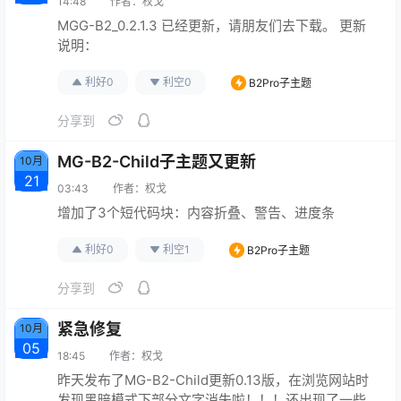
14:48
作者：
权戈
MGG-B2_0.2.1.3 已经更新，请朋友们去下载。 更新
说明：
利好
0
利空
0
B2Pro子主题
分享到
MG-B2-Child子主题又更新
10月
21
03:43
作者：
权戈
增加了3个短代码块：内容折叠、警告、进度条
利好
0
利空
1
B2Pro子主题
分享到
紧急修复
10月
05
18:45
作者：
权戈
昨天发布了MG-B2-Child更新0.13版，在浏览网站时
发现黑暗模式下部分文字消失啦！！！还出现了一些