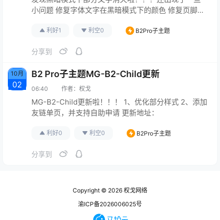
小问题 修复字体文字在黑暗模式下的颜色 修复页脚统
计代码在移动端会覆盖底部导航的问题 版本号就不变
利好
1
利空
0
B2Pro子主题
了还是0.13，请重新下载上传覆盖源文件并保存一下
下固定连接哈 更新地址：
分享到
B2 Pro子主题MG-B2-Child更新
10月
02
06:40
作者：
权戈
MG-B2-Child更新啦！！！ 1、优化部分样式 2、添加
友链单页，并支持自助申请 更新地址：
利好
0
利空
0
B2Pro子主题
分享到
Copyright © 2026
权戈网络
渝ICP备2026006025号