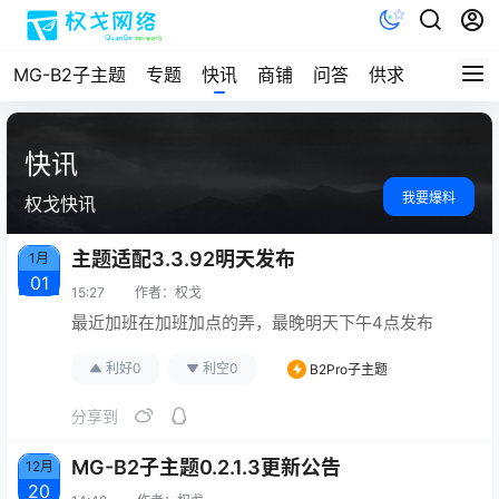
MG-B2子主题
专题
快讯
商铺
问答
供求
文档
快讯
我要爆料
权戈快讯
主题适配3.3.92明天发布
1月
01
15:27
作者：
权戈
最近加班在加班加点的弄，最晚明天下午4点发布
利好
0
利空
0
B2Pro子主题
分享到
MG-B2子主题0.2.1.3更新公告
12月
20