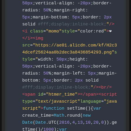
50px
;
vertical
-
align
:
-
20px
;
border
-
radius
:
50
%;
margin
-
right
:
5px
;
margin
-
bottom
:
5px
;
border
:
2px
solid 
#fff;display:inline-block;
"
/>
<i
class
=
"momo"
style
=
"
color
:
red
"
>
❤
</i><img
src
=
"https://ae01.alicdn.com/kf/H2c3
4dcef25624aa0b2dec3a8436854293.png"
s
tyle
=
"
width
:
50px
;
height
:
50px
;
vertical
-
align
:
-
20px
;
border
-
radius
:
50
%;
margin
-
left
:
5px
;
margin
-
bottom
:
5px
;
border
:
2px
 solid 
#fff;display:inline-block;
"
/><br/>
<span
id
=
"htmer_time"
></span><script
type
=
"text/javascript"
language
=
"java
script"
>
function
 setTime
(){
var
create_time
=
Math
.
round
(
new
Date
(
Date
.
UTC
(
2016
,
4
,
13
,
10
,
20
,
0
)).
ge
tTime
()/
1000
);
var