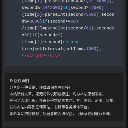
{
time
[
1
]=
parseInt
(
second
/(
24
*
3600
));
second
%=
24
*
3600
}
if
(
second
>=
3600
)
{
time
[
2
]=
parseInt
(
second
/
3600
);
secon
d
%=
3600
}
if
(
second
>=
60
)
{
time
[
3
]=
parseInt
(
second
/
60
);
second
%
=
60
}
if
(
second
>
0
)
{
time
[
4
]=
second
}
return
time
}
setInterval
(
setTime
,
1000
);
</script></div>
©
版权声明
分享是一种美德，转载请保留原链接!
本站所有文章，如无特殊说明或标注，均为本站原创发布。
任何个人或组织，在未征得本站同意时，禁止复制、盗用、采集、
发布本站内容到任何网站、书籍等各类媒体平台。
如若本站内容侵犯了原著者的合法权益，可联系我们进行处理。