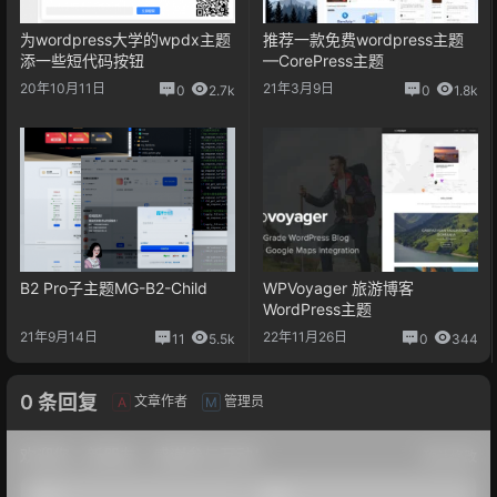
为wordpress大学的wpdx主题
推荐一款免费wordpress主题
添一些短代码按钮
—CorePress主题
20年10月11日
21年3月9日
0
2.7k
0
1.8k
B2 Pro子主题MG-B2-Child
WPVoyager 旅游博客
WordPress主题
21年9月14日
22年11月26日
11
5.5k
0
344
0 条回复
文章作者
管理员
A
M
欢迎您，新朋友，感谢参与互动！
确认修改