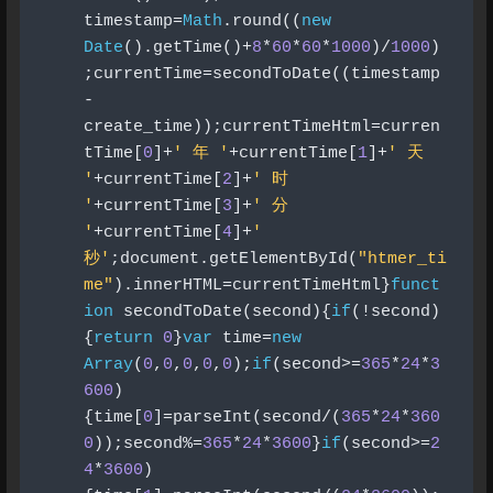
timestamp
=
Math
.
round
((
new
Date
().
getTime
()+
8
*
60
*
60
*
1000
)/
1000
)
;
currentTime
=
secondToDate
((
timestamp
-
create_time
));
currentTimeHtml
=
curren
tTime
[
0
]+
' 年 '
+
currentTime
[
1
]+
' 天 
'
+
currentTime
[
2
]+
' 时 
'
+
currentTime
[
3
]+
' 分 
'
+
currentTime
[
4
]+
' 
秒'
;
document
.
getElementById
(
"htmer_ti
me"
).
innerHTML
=
currentTimeHtml
}
funct
ion
 secondToDate
(
second
){
if
(!
second
)
{
return
0
}
var
 time
=
new
Array
(
0
,
0
,
0
,
0
,
0
);
if
(
second
>=
365
*
24
*
3
600
)
{
time
[
0
]=
parseInt
(
second
/(
365
*
24
*
360
0
));
second
%=
365
*
24
*
3600
}
if
(
second
>=
2
4
*
3600
)