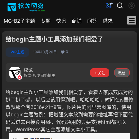
MG-B2子主题
专题
快讯
商铺
问答
供求
文档
给begin主题小工具添加我们相爱了
0
WP主题
19年10月26日
权戈
关注
私信
权戈-权戈网络博主
给begin主题小工具添加我们相爱了，看着人家成双成对的
扒了扒了🤣，以后应该用得到吧，哈哈哈哈，时间在js里修
改就那个有2016那个位置，图片用的阿里云图库的，使用
以begin主题为例：把增强文本放到需要的地址再把下面代
码丢进去直接食用😂，代码通用的只要支持html都可以
用，WordPress其它主题添加文本小工具。