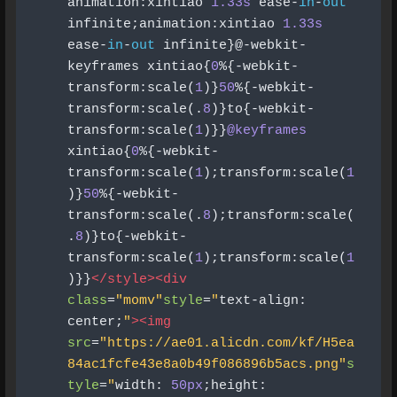
animation
:
xintiao 
1.33s
 ease
-
in
-
out
infinite
;
animation
:
xintiao 
1.33s
ease
-
in
-
out
 infinite
}@-
webkit
-
keyframes xintiao
{
0
%{-
webkit
-
transform
:
scale
(
1
)}
50
%{-
webkit
-
transform
:
scale
(.
8
)}
to
{-
webkit
-
transform
:
scale
(
1
)}}
@keyframes
xintiao
{
0
%{-
webkit
-
transform
:
scale
(
1
);
transform
:
scale
(
1
)}
50
%{-
webkit
-
transform
:
scale
(.
8
);
transform
:
scale
(
.
8
)}
to
{-
webkit
-
transform
:
scale
(
1
);
transform
:
scale
(
1
)}}
</style><div
class
=
"momv"
style
=
"
text
-
align
:
center
;
"
><img
src
=
"https://ae01.alicdn.com/kf/H5ea
84ac1fcfe43e8a0b49f086896b5acs.png"
s
tyle
=
"
width
:
50px
;
height
: