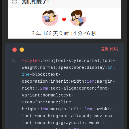
复制代码
<style>
.
momo
{
font
-
style
:
normal
;
font
-
weight
:
normal
;
speak
:
none
;
display
:
inl
ine
-
block
;
text
-
decoration
:
inherit
;
width
:
1em
;
margin
-
right
:.
2em
;
text
-
align
:
center
;
font
-
variant
:
normal
;
text
-
transform
:
none
;
line
-
height
:
1em
;
margin
-
left
:.
2em
;-
webkit
-
font
-
smoothing
:
antialiased
;-
moz
-
osx
-
font
-
smoothing
:
grayscale
;-
webkit
-