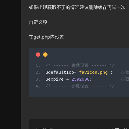
如果出现获取不了的情况建议删除缓存再试一次
自定义项
在get.php内设置
/* ------ 参数设置 ------ */
$defaultIco
=
'favicon.png'
;
//
$expire 
=
2592000
;
//
/* ------ 参数设置 ------ */