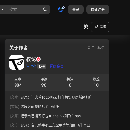
章
登录
快速注册
繁
投稿
关于作者
关注
私信
权戈
管理者
Lv8
超级会员
文章
评论
关注
粉丝
304
90
0
10
[文章]
记录：让惠普1020Plus 打印机实现局域网打印
[文章]
这段时间整的几个小插件
[文章]
记录自己编译打包1Panel v2到飞牛nas
[文章]
记录：自己动手把三方应用等等加到飞牛桌面