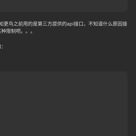
，知更鸟之前用的是第三方提供的api接口，不知道什么原因接
某种限制吧。。。
口：