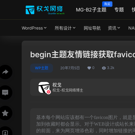
购买
MG-B2子主题
专题
WordPress
所有设计
网址导航
资讯
N
begin主题友情链接获取favic
0
3.2k
WP主题
20年7月5日
权戈
权戈-权戈网络博主
基本每个网站应该都有一个favicon图片，
加到收藏时都会显示。对于WEB设计或站长
的前面，来为网页增添色彩，同时增加链接的