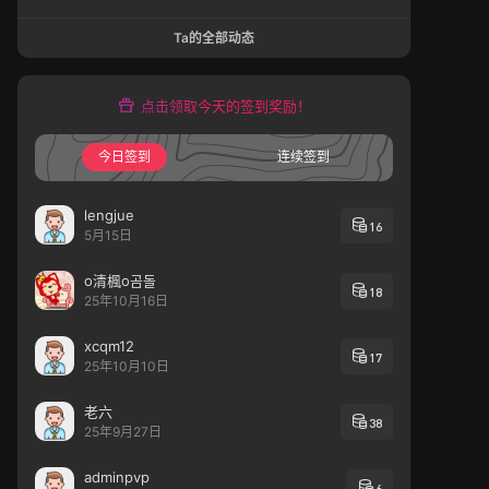
Ta的全部动态
点击领取今天的签到奖励！
今日签到
连续签到
lengjue
16
5月15日
o清楓o곰돌
18
25年10月16日
xcqm12
17
25年10月10日
老六
38
25年9月27日
adminpvp
6