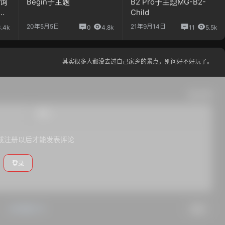
查询
Begin子主题
B2 Pro子主题MG-B2-
占
Child
20年5月5日
21年9月14日
3.4k
0
4.8k
11
5.5k
其实很多人都没去过自己家乡的景点，别问好不好玩了。
确认修改
或注册以后才能发表评论
登录
#点我打卡
提交