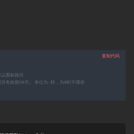
复制代码
默认图标路径
缓存有效期30天, 单位为:秒，为0时不缓存