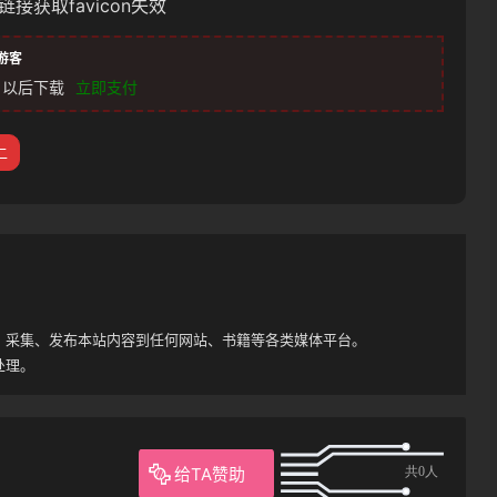
链接获取favicon失效
游客
以后下载
立即支付
二
。
、采集、发布本站内容到任何网站、书籍等各类媒体平台。
处理。
给TA赞助
共0人