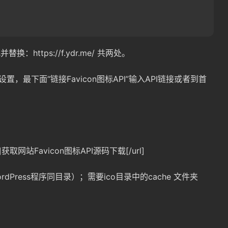
替换：https://f.ydr.me/ 共两处。
，最下面“链接Favicon图标API”输入API链接或者到首
n-ico]获取网站Favicon图标API源码下载[/url]
Press程序同目录）；需要ico目录中的cache 文件夹