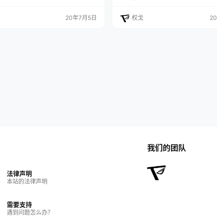
，可能会希望把某个网站的图标加入到
ODY里面的内容粘贴到网站就做成了
或链接的前面，来为网页增添色彩，同
是在网站扒的，做了一个简单的HTM
20年7月5日
权戈
2
接的可读性和易用性。这个接口便是为
想做个多修改的可以直接引用文件，
生的，通过一种简单、稳定的方式获取
改一下文字内容即可。 下面内容是适
icon图标。
begin主题的文件，并修改了后台框
项设置项；可以看一下 先贴样式： /*
我们的团队
法律声明
本站的法律声明
需要支持
遇到问题怎么办？