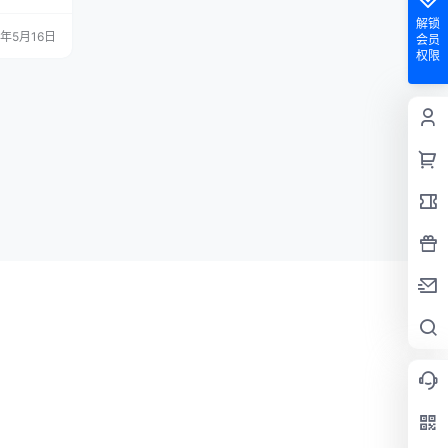
；效果源码
解锁
L文件，不
0年5月16日
会员
只要简单修
权限
配了鸟叔的
架添加了几
弹窗广…