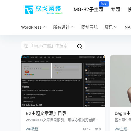
购买
MG-B2子主题
专题
WordPress
所有设计
网址导航
资讯
N
B2主题文章添加目录
begin
WordPress文章目录索引，可以方便浏览者阅
基本每个网
读，文本分享一段最新免插件生成WordPress 文
显示在浏
WP教程
1k
0
WP主题
章目录索引代码，可以将h2-h6段落标题自动生
将网页添