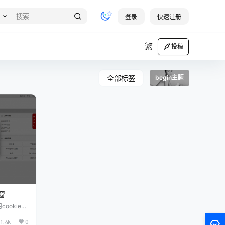
章
登录
快速注册
繁
投稿
全部标签
begin主题
窗
ookie记
窗广告或者
1.4k
0
点，再把B