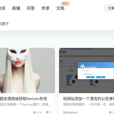
教程
快讯
商铺
问答
供求
文档
文
AS圈子
主题友情链接获取favicon失效
给网站添加一个漂亮的公告弹
站应该都有一个favicon图片，就是
简单好看到爆炸，一天只弹一次，使用c
览器标题栏上的小图标，在打开网页或
录；可以插入到自己网站，做一个弹
3.2k
0
Wordpress
2
加到收藏时都会显示。对于WEB设计或
说弹窗公告把网页的css资源引入到站