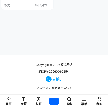
话 上映日期: 2018-07-27(中国大
权戈
18年7月28日
陆) 片长: 132分钟 又名: 狄仁杰3 / D
etective Dee: The Four Heavenly
Kings [the_…
Copyright © 2026
权戈网络
渝ICP备2026006025号
查询 7 次，耗时 0.5140 秒
首页
专题
认证
搜索
菜单
我的