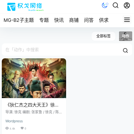
MG-B2子主题
专题
快讯
商铺
问答
供求
文档
全部标签
动作
《狄仁杰之四大天王》徐克
脑洞大开
导演: 徐克 编剧: 张家鲁 / 徐克 / 陈国
富 主演: 赵又廷 / 冯绍峰 / 林更
Wordpress
新 / 阮经天 / 马思纯 / 更多... 类
型: 动作 / 悬疑 / 古装 制片国家/地
6.4k
0
区: 中国大陆 / 香港 语言: 汉语普通