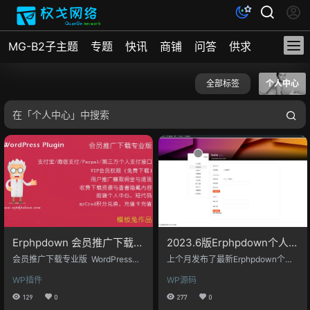
MG-B2子主题
专题
快讯
商铺
问答
供求
文档
全部标签
个人中心
Erphpdown 会员推广下载专
2023.6版Erphpdown个人中
业版 vip会员 版本：v18.21
心
会员推广下载专业版 WordPress插
上个月发布了最新Erphpdown个人
件（erphpdown）是模板兔开发的
中心美化版 由于发布匆忙，只做了P
WP插件
WP源码
一款针对虚拟资源收费下载/付费下
C端的简单美化，并不能有好的在移
载/付费视频/收费查看/付费阅读/付
动端使用，；今天便补上移动端的
129
0
277
0
费查看/VIP下载查看的插件，经过完
适配 本来计划在该页面实现头像的