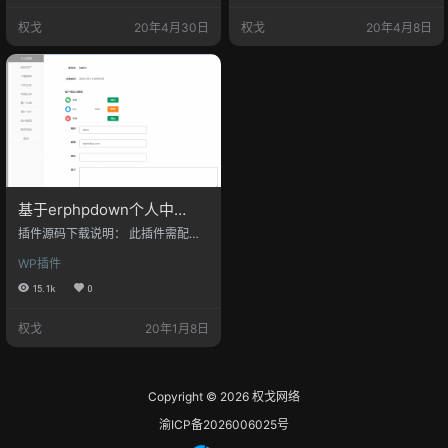
前端文件为基础，支持前端签到
还是有朋友在用这个端口，所以也
权戈
20年4月30日
权戈
20年4月8日
（要更新插件到v10.1） 一些细节上
随之更新一下。 之前的的版本还有
作了一点调整该美化包对XIU主题做
一个小布局错误，在新的版本也做
了一定适配，请自行修改page-erph
了相应的修复。 当然在一些细节上
pdown-user.php的222行和223行
也作业一点功课 如果在手机端或其
引用css文件的路径 效果预览： 购
他浏览器出现按钮样式丢失请在css
买充值卡按钮…
文件内加上 input[type=…
基于erphpdown个人中
心-9.82版简单美化
插件源码下载说明： 此插件需配合E
rphpdown付费下载插件使用。 使用
WP插件
方法： 请上传到主题目录下，然后
在新建页面建立 用户中心页 右侧选
15.1k
0
中 erphpdown个人中心 即可 提
示： 该购买链接只包含前端个人中
权戈
20年1月8日
心美化模板不包含插件主程序，插
件主程序需另行购买。 [wm_error]
该版本有bug，请下载新版[/wm_err
or] 该文件只适用于V9.8.6版以前的
插件，之后的插件虽然可以用，但
Copyright © 2026
权戈网络
是…
渝ICP备2026006025号