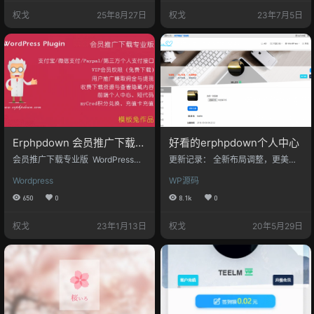
美测试运行于wordpress 3.x-最新
上传修改操作，由于wordpress主题
权戈
25年8月27日
权戈
23年7月5日
版本。后续模板兔会增加更多实用
众多无法做到面面俱到遂放弃该功
的功能。 模板兔已针对此插件开发
能，头像直接调用主题默认设置 购
了一个前端用户中心，基本适用于
买地址：
任何主题（不排除有的主题使用错
位的可能），此前端个人中心页面
模板免费赠送。本插件…
Erphpdown 会员推广下载专
好看的erphpdown个人中心
业版 vip会员+推广提成+付
会员推广下载专业版 WordPress插
更新记录： 全新布局调整，更美更
费下载资源/付费阅读查看内
件（erphpdown）是模板兔开发的
漂亮此版用的是4月28日更新的前端
Wordpress
WP源码
一款针对虚拟资源收费下载/付费下
文件为基础，支持前端签到（需要
容+前端个人中心 支付宝/微
载/付费视频/收费查看/付费阅读/付
要更新插件到v10.2） 调整菜单位置
650
0
8.1k
0
信支付/贝宝paypal
费查看/VIP下载查看的插件，经过完
支持10.2以上插件支持wechat-soci
WordPress插件
美测试运行于wordpress 3.x-5.x版
al-login插件的前端账号绑定QQ、
权戈
23年1月13日
权戈
20年5月29日
本。后续模板兔会增加更多实用的
微信、微博 pc端： 移动端： 插件源
功能。 模板兔已针对此插件开发了
码下载说明： 1、此插件需配合Erph
一个前端用户中心，基本适用于任
pdown付费下载插件使用 —插件购
何主题（不排除有的主题使用错位
买。 2、该美化文件理论上所有wor
的可能），此前端个人中心页…
dpress主题可用，不排除存在…