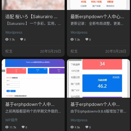
适配 桜いろ【Sakurairo 】
最新erphpdown个人中心美
的erphpdown个人中心美化
化
【Sakurairo 】 一个多彩，实用，
更新记录： 全新布局调整，更美更
易于上手，具有强大自定义功能的
漂亮此版用的是4月28日更新的前端
Wordpress
Wordpress
WordPress 主题（基于 Sakura 主
文件为基础，支持前端签到（需要
题） 下载地址1：https://github.co
要更新插件到v10.2） 问题： 菜单
7.7k
0
7.3k
0
m/mirai-mamori/Sakurairo 下载地
部分对移动端来说可能不友好 效果
址2：https://gitee.com/mirai-mam
预览： 插件源码下载说明： 1、此
权戈
20年5月29日
权戈
20年5月28日
ori/Sakurairo 使用手册：https://iro.
插件需配合Erphpdown付费下载插
tw/ 更新记录： 2020.08.23 修改
件使用 —插件购买。 2、该美化文
布…
件理论上所有wordpress主题可用，
不排除存在布局混 使用方法： 请解
压压缩文件erphpdown.rar后上传整
个erph…
基于erphpdown个人中
基于erphpdown个人中
心-10.1版美化
心-10.02版的简单美化
之前两版都是哟个的早期文件做的
由于Erphpdownv9.8.6版增加了新
修改，对新版Erphpdown的支持并
的支付端口（Paypy接口）前端文
WP插件
Wordpress
不友好，所以更新一下。 更新记
件之前是基于v9.8.2的老版本做的美
录： 修复之前的的版本的一个小布
化，所以并不支持最新版的前端支
11.7k
0
9.5k
0
局错误。此版用的是4月28日更新的
付端口调用，虽然不是大问题，但