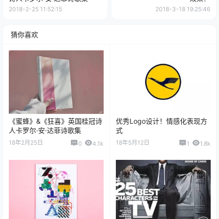
2018-2-25 11:52:15
2018-3-18 19:25:46
猜你喜欢
《蜜蜂》&《狂喜》英国桂冠诗
优秀Logo设计！情感化表现方
人卡罗尔·安·达菲诗歌集
式
18年2月25日
18年5月12日
0
4.1k
1
1.8k