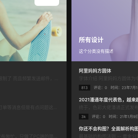
查看所有
所有设计
这个分类没有描述
阿里妈妈方圆体
最近被企业邮箱折腾烦了，发的有点频繁发送邮件被限制了 而且频繁发送邮件，可能会被收件服务器列为垃圾邮件，直接把域名加入黑名单等风险，所以在这里薅点企业微信的羊毛。 之前介绍过免Server酱通过微信接收WordPress用户评论/回复的文章，这个方法适用于所有wordpress主题，本站也发布过相关教程，本文计划将B2 Pro主题通知到该方法 很久没关注主题更新最近后发现春哥在5.2.0 更新中给…
813
评论：0
时间：
23年7月
2021潘通年度代表色，越来
前一篇文章介绍了网站有新的订单时及时接收评论和订单等消息但是有点问题这篇文章就来解决问题吧 先配置企业微信 注册企业微信，目前个人也可以注册 注册后，登陆企业微信，完善基本信息 点击应用管理->自建->创建应用 创建成功后，简单修改下自己的资料 获取企业ID和应用的AgentId和Secret 步骤和前文一样，关键是下面的步骤 点击已创建的应用进入设置页面 下滑涨到开发者接口里面的网页…
3k
评论：0
时间：
21年1月9
​你还不会构图？全面解析构
上个月发布了最新Erphpdown个人中心美化版 由于发布匆忙，只做了PC端的简单美化，并不能有好的在移动端使用，；今天便补上移动端的适配 本来计划在该页面实现头像的上传修改操作，由于wordpress主题众多无法做到面面俱到遂放弃该功能，头像直接调用主题默认设置 购买地址：