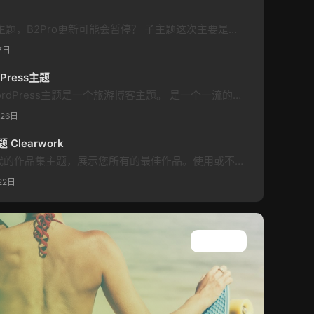
5.4.2版发布后春哥在构建新主题，B2Pro更新可能会暂停？ 子主题这次主要是做减法，去除一些不需要（不实用）的功能 重新排版后台选项页面，删除lic_style.css 修复f12.js和copytips.js失效问题，统一弹窗样式为主题默认样式减少第三方文件加载 删除移动端页脚美化文件mfooter.css 删除page-link.php文件及相关设置选项 删除子主题文章内页增加版权申明相关…
7日
dPress主题
WPVoyager WPVoyager WordPress主题是一个旅游博客主题。 是一个一流的解决方案，适合那些希望在博客上旅行和记录旅行的人。该主题专为旅行者打造，具有谷歌地图集成功能，能够通过大照片、地形图和完整的网站分享您的冒险经历，以满足像您一样对旅行感兴趣的人的需求。 功能列表 美丽的社交媒体集成和共享选项 高级主题选项面板 – 使用我们的示例或您自己的特殊版本创建您自己的主页 适用于…
月26日
 Clearwork
Clearwork 是一个干净而现代的作品集主题，展示您所有的最佳作品。使用或不使用侧边栏，并根据需要将颜色设置为不同的部分。 Clearwork 主题特色 多彩设计根据需要设置背景和渐变颜色，看起来不错！ 独特的社交栏在左侧的彩色栏中分享您的社交链接。 超响应从全高清分辨率到低分辨率手机，该主题均可精美地缩小。 100％高分辨率视网膜屏幕和其他高分辨率设备上的超凡清晰度。绝不妥协。 文章格式使用…
22日
查看所有