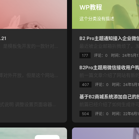
WP教程
这个分类没有描述
21
B2 Pro主题通知接入企业
会员推广下载专业版 WordPress插件（erphpdown）是模板兔开发的一款针对虚拟资源收费下载/付费下载/付费视频/收费查看/付费阅读/付费查看/VIP下载查看的插件，经过完美测试运行于wordpress 3.x-最新版本。后续模板兔会增加更多实用的功能。 模板兔已针对此插件开发了一个前端用户中心，基本适用于任何主题（不排除有的主题使用错位的可能），此前端个人中心页面模板免费赠送。本插件…
177
评论：0
时间：
24年5月1
B2Pro主题用微信接收用
最近用Wordpress弄了一个小网站供内部使用并不打算对外开放，但是这个网站又挂在公开的互联网上所以想着给他加个壳，用密码保护一下嘛，只有正确密码才能进入网站；也不是到开始怎么想的竟然忘了在互联网搜一下就自己开始捣鼓了，写了一堆代码后才发现有成品可用😭 写都写了还能怎么，还是办分享一下吧 插件概述 名为"全站加密"(Full Site Password Protection)…
407
评论：0
时间：
24年5月
基于B2商城系统添加自己的
docs(settings): 优化设置页面布局并添加 API 链接格式说明 调整设置页面容器样式，将 margin 属性改为仅设置顶部外边距- 移除用户名和密码输入框后的多余换行 在 API URL 输入框下方添加格式说明，提高用户体验 更新插件版本号至 1.10.2 工具类插件不会频繁更新；后续主要针对现有功能的优化和完善、安全加固；插件将通过后台在线更新，若不需要该功能请删除相关代码即可 现…
504
评论：0
时间：
22年6月