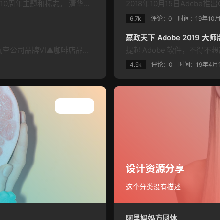
新秋季新学期，清华大学向全球发布了清华大学建校110周年主题和标志。 清华大学110周年校庆的主题是“自强成就卓越，创新塑造未来”。 而110周年校庆LOGO设计，则早在2019年就启动了。经多方遴选，确定由清华大学美术学院陈楠教授的团队承担LOGO的设计任务。经过上百种方案和百余次的线上讨论，历经数十次修改，最终得以确认。 标志以阿拉伯数字“110”与清华大学校徽的组合为主体图形，右下方是年份“…
6.7k
评论：0
时间：
19年10
赢政天下 Adobe 2019 大师
▲商务公司品牌VI▲印刷公司品牌VI▲咖啡品牌VI▲航空公司品牌VI▲咖啡店品牌VI▲律师事务所品牌VI▲电台品牌VI▲乐队品牌VI▲物流公司品牌VI▲咖啡品牌VI
4.9k
评论：0
时间：
19年4月
查看所有
设计资源分享
这个分类没有描述
阿里妈妈方圆体