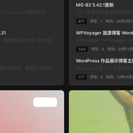
MG-B2 5.42.1更新
一、全站加密插件 名为”全站加密”(Full Site Password Protection)简单直白，用于为整个网站设置密码保护，所有访问者都需要输入密码才能查看网站内容。 二、WP LskyPro Sync WP LskyPro Sync插件用于解决WordPress网站与LskyPro v2.1图床之间的媒体资源同步问题。无论是上传图片、更新图片链接，还是删除图片，它都能精准高效地完成，确…
871
评论：1
时间：
24年5月1
21
WPVoyager 旅游博客 Wor
会员推广下载专业版 WordPress插件（erphpdown）是模板兔开发的一款针对虚拟资源收费下载/付费下载/付费视频/收费查看/付费阅读/付费查看/VIP下载查看的插件，经过完美测试运行于wordpress 3.x-最新版本。后续模板兔会增加更多实用的功能。 模板兔已针对此插件开发了一个前端用户中心，基本适用于任何主题（不排除有的主题使用错位的可能），此前端个人中心页面模板免费赠送。本插件…
344
评论：0
时间：
22年11
WordPress 作品展示博客主题
最近用Wordpress弄了一个小网站供内部使用并不打算对外开放，但是这个网站又挂在公开的互联网上所以想着给他加个壳，用密码保护一下嘛，只有正确密码才能进入网站；也不是到开始怎么想的竟然忘了在互联网搜一下就自己开始捣鼓了，写了一堆代码后才发现有成品可用😭 写都写了还能怎么，还是办分享一下吧 插件概述 名为"全站加密"(Full Site Password Protection)…
177
评论：0
时间：
22年11月
查看所有