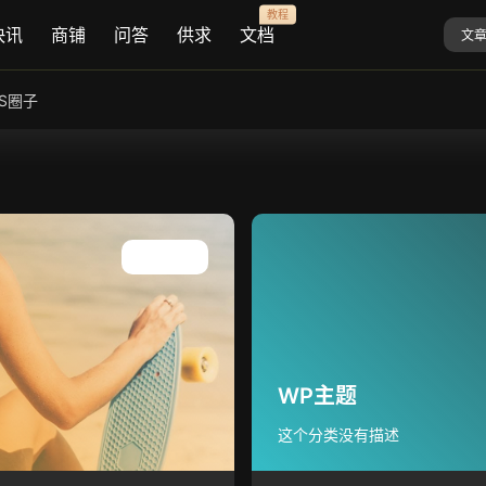
教程
快讯
商铺
问答
供求
文档
文
AS圈子
查看所有
WP主题
这个分类没有描述