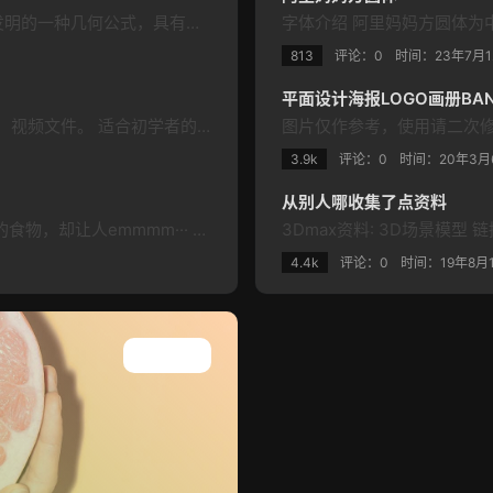
最基础的构图法则 -- 黄金分割法 黄金分割是古希人发明的一种几何公式，具有严格的比例关系，同时蕴含着丰富的美学价值，因而被誉为最美的比例形式。 无论何种主题或者设计形式，在设计时将主体安排在黄金分割点或线附近，都能更好地发挥主体在图面上的组织作用，有利于画面元素的协调和联系，容易产生美感，产生较好的视觉效果，使主体更加鲜明、突出。 打破常规 -- 倾斜画面的视觉效果 大家都知道，常规构图大多是追…
813
评论：0
时间：
23年7月
平面设计海报LOGO画册BAN
由浅入深学习前端开发，全视频教程，44G（2000+）视频文件。 适合初学者的最新WEB前端学习路线汇总！ 在当下来说web前端开发工程师可谓是高福利、高薪水的职业(说说就好，不要太相信；大多都是培训机构的招生宣传，想要挣大钱还得自身基础解结实才行)了。所以现在学习web前端开发做个有技术的技术人员吧，学习web前端开发的大多资料已准备好了；相较完整的思路和学习路线都在这了。 教程目录： 【01】…
图片仅作参考，使用请二次
3.9k
评论：0
时间：
20年3月
从别人哪收集了点资料
广告里的美食，总是让人垂涎欲滴。可现实中拿到手的食物，却让人emmmm··· 曾经我一度百思不得其解，为什么我们永远买不到广告里的美食？知道拍摄真相的我笑cry。 01、汉堡 广告里鲜嫩多汁、食材饱满的汉堡是怎么来的呢？ 第一步，用热风吹芝士片的四角 第二步，垫上瓦楞纸，增加厚度 第三步，用牙签固定蔬菜、肉饼，同时插入化妆棉增加高度 第四步，垫上海绵，使顶上的面包片看上去更蓬松饱满 第五步，用刷子…
4.4k
评论：0
时间：
19年8月
查看所有