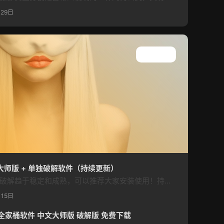
月29日
查看所有
ac 大师版 + 单独破解软件（持续更新）
目前关于Adobe CC 2020 的破解趋于稳定和成熟，可以推荐大家安装使用！持续为大家提供Adobe CC 2020 Win大师版和Mac大师版 + SP单独破解软件 大师版是集成所有软件的破解一次安装，但是文件很大（14Gb左右）！SP是独立的单个破解软件，根据自己需求下载；大师版和SP单独软件都是一键安装，集成破解，无需断网改HOST，可以选择安装语言，自定义安装路径。 特别说明：本资源由…
月15日
/Mac 全家桶软件 中文大师版 破解版 免费下载