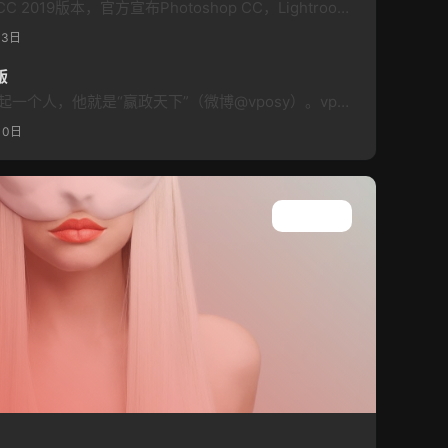
2018年10月15日Adobe推出CC 2019版本，官方宣布Photoshop CC，Lightroom CC，Illustrator CC，InDesign CC，Premiere Pro CC和Adobe XD 将进行重大更新，同时推出了Adobe Premiere Rush CC，这是第一款面向社交媒体创作者的视频编辑应用程序。会上还预览了新iPad 版本的Photoshop CC和Pr…
月3日
版
提起 Adobe 软件，不得不想起一个人，他就是“赢政天下”（微博@vposy）。vposy 大神一直在默默地更新、破解、封装 Adobe 软件，现在流行的 Adobe 软件特别破解版都是出自 vposy 大神之手。 赢政天下 Adobe CC 2019 大师版，当然也是 vposy 作品了，目前已经更新到 v9 版本，包括了最全的 Adobe 软件，也就是俗称的 Adobe 全家桶，如果你是 A…
10日
查看所有