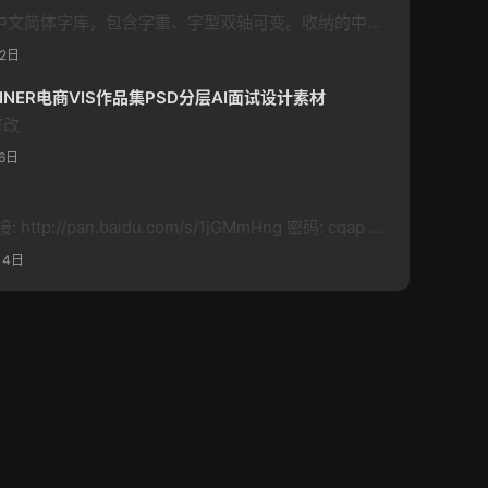
字体介绍 阿里妈妈方圆体为中文简体字库，包含字重、字型双轴可变。收纳的中文字符包括但不限于GB2312，共计6763个汉字；英文大小写（含全角、半角、合体字等）共105个；常用标点符号共175个，总计7043个字符。 设计说明：阿里妈妈方圆体包含黑体和圆体两个字型的变轴，黑体字型饱满、体态中正，布白极具现代韵律，落笔厚实而简练；字里行间流露出先锋、前卫和时尚的视觉感受，圆体字型灵动、圆润，一个字体…
12日
NER电商VIS作品集PSD分层AI面试设计素材
修改
6日
3Dmax资料: 3D场景模型 链接: http://pan.baidu.com/s/1jGMmHng 密码: cqap 3D模型贴图库 链接: http://pan.baidu.com/s/1c0ezDvU 密码: wqjx 3D视频教程 链接: http://pan.baidu.com/s/1dDvs4RR 密码: in7m 600个3D光域网 链接: http://pan.baidu.com…
14日