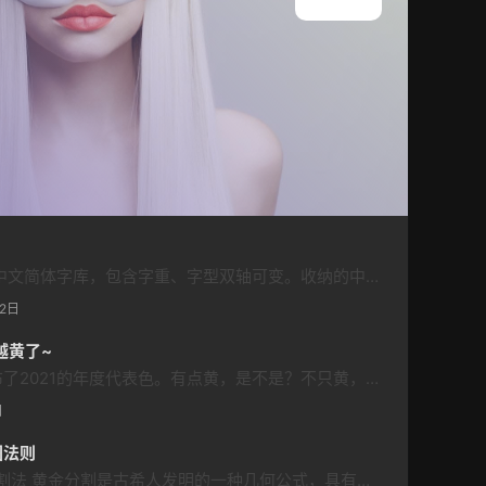
查看所有
字体介绍 阿里妈妈方圆体为中文简体字库，包含字重、字型双轴可变。收纳的中文字符包括但不限于GB2312，共计6763个汉字；英文大小写（含全角、半角、合体字等）共105个；常用标点符号共175个，总计7043个字符。 设计说明：阿里妈妈方圆体包含黑体和圆体两个字型的变轴，黑体字型饱满、体态中正，布白极具现代韵律，落笔厚实而简练；字里行间流露出先锋、前卫和时尚的视觉感受，圆体字型灵动、圆润，一个字体…
12日
越黄了~
终于，色彩大佬潘通正式发布了2021的年度代表色。有点黄，是不是？不只黄，它还有点灰！没错，2021年的年度色彩是一个组合：亮丽黄和极致灰。简称灰黄组合。大家应该还记得2020年的年度色——经典蓝。潘通表示： 2020太蓝（难）了~ 2021大家加油，走向灰黄（辉煌）！这还真不是段子，官方其实就是这么个意思，只是表达得更委婉一些。潘通官方介绍，极致灰象征着坚定可靠，而亮丽黄是一种明亮快活的颜色。二…
日
图法则
最基础的构图法则 -- 黄金分割法 黄金分割是古希人发明的一种几何公式，具有严格的比例关系，同时蕴含着丰富的美学价值，因而被誉为最美的比例形式。 无论何种主题或者设计形式，在设计时将主体安排在黄金分割点或线附近，都能更好地发挥主体在图面上的组织作用，有利于画面元素的协调和联系，容易产生美感，产生较好的视觉效果，使主体更加鲜明、突出。 打破常规 -- 倾斜画面的视觉效果 大家都知道，常规构图大多是追…