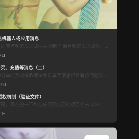
微信机器人或应用消息
最近被企业邮箱折腾烦了，发的有点频繁发送邮件被限制了 而且频繁发送邮件，可能会被收件服务器列为垃圾邮件，直接把域名加入黑名单等风险，所以在这里薅点企业微信的羊毛。 之前介绍过免Server酱通过微信接收WordPress用户评论/回复的文章，这个方法适用于所有wordpress主题，本站也发布过相关教程，本文计划将B2 Pro主题通知到该方法 很久没关注主题更新最近后发现春哥在5.2.0 更新中给…
7日
户购买、充值等消息（二）
前一篇文章介绍了网站有新的订单时及时接收评论和订单等消息但是有点问题这篇文章就来解决问题吧 先配置企业微信 注册企业微信，目前个人也可以注册 注册后，登陆企业微信，完善基本信息 点击应用管理->自建->创建应用 创建成功后，简单修改下自己的资料 获取企业ID和应用的AgentId和Secret 步骤和前文一样，关键是下面的步骤 点击已创建的应用进入设置页面 下滑涨到开发者接口里面的网页…
15日
授权机制（验证文件）
前篇已经介绍了如何生成许可码，现在说一下如何应用到自己的项目中去 以B2子主题为例：（理论上适用于任何Wordpress产品） 在子主题引入许可文件license.php 该文件后期需要加密处理 —>示例文件下载 在license.php第16行后面添加你的代码，激活成功后将执行所添加的代码 示例文件的第19行else语句可以删除不要，如果删除，你需要删除其关联内容slm_license_m…
11日