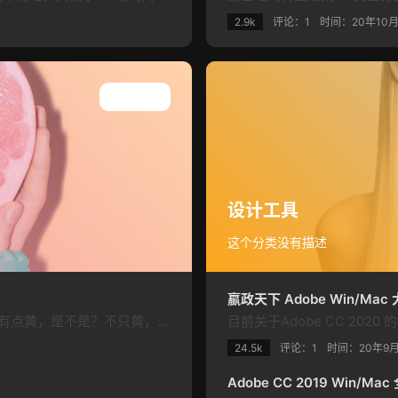
2.9k
评论：1
时间：
20年10
查看所有
设计工具
这个分类没有描述
嬴政天下 Adobe Win/M
终于，色彩大佬潘通正式发布了2021的年度代表色。有点黄，是不是？不只黄，它还有点灰！没错，2021年的年度色彩是一个组合：亮丽黄和极致灰。简称灰黄组合。大家应该还记得2020年的年度色——经典蓝。潘通表示： 2020太蓝（难）了~ 2021大家加油，走向灰黄（辉煌）！这还真不是段子，官方其实就是这么个意思，只是表达得更委婉一些。潘通官方介绍，极致灰象征着坚定可靠，而亮丽黄是一种明亮快活的颜色。二…
24.5k
评论：1
时间：
20年9
Adobe CC 2019 Win