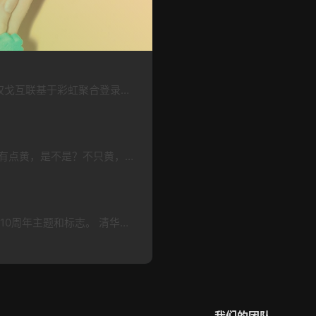
欢迎接入权戈互联，网址：https://auth.teelm.com 权戈互联基于彩虹聚合登录，彩虹聚合登录 是彩虹旗下的社会化账号聚合登录系统，让网站的最终用户可以一站式选择使用包括微信、微博、QQ、百度等多种社会化帐号登录该站点。简化用户注册登录过程、改善用户浏览站点的体验、迅速提高网站注册量和用户数据量。有完善的开发文档与SDK，方便开发者快速接入。 目前已接入：QQ、微博、百度、华为、谷歌…
终于，色彩大佬潘通正式发布了2021的年度代表色。有点黄，是不是？不只黄，它还有点灰！没错，2021年的年度色彩是一个组合：亮丽黄和极致灰。简称灰黄组合。大家应该还记得2020年的年度色——经典蓝。潘通表示： 2020太蓝（难）了~ 2021大家加油，走向灰黄（辉煌）！这还真不是段子，官方其实就是这么个意思，只是表达得更委婉一些。潘通官方介绍，极致灰象征着坚定可靠，而亮丽黄是一种明亮快活的颜色。二…
新秋季新学期，清华大学向全球发布了清华大学建校110周年主题和标志。 清华大学110周年校庆的主题是“自强成就卓越，创新塑造未来”。 而110周年校庆LOGO设计，则早在2019年就启动了。经多方遴选，确定由清华大学美术学院陈楠教授的团队承担LOGO的设计任务。经过上百种方案和百余次的线上讨论，历经数十次修改，最终得以确认。 标志以阿拉伯数字“110”与清华大学校徽的组合为主体图形，右下方是年份“…