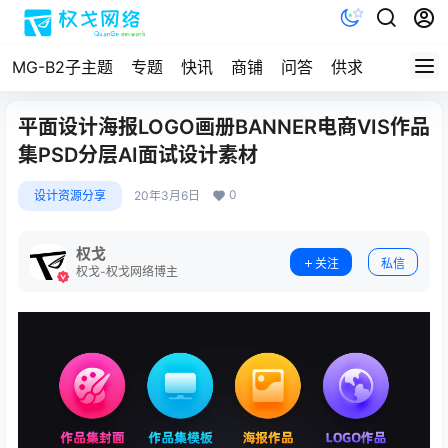
MG-B2子主题
专题
快讯
商铺
问答
供求
文档
平面设计海报LOGO画册BANNER电商VIS作品
集PSD分层AI面试设计素材
0
设计资源分享
20年3月6日
权戈
关注
私信
权戈-权戈网络博主