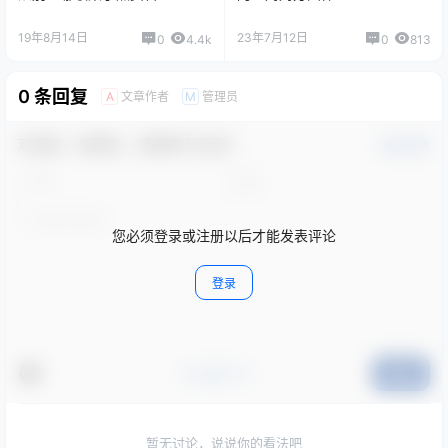
©
版权声明
分享是一种美德，转载请保留原链接!
本站所有文章，如无特殊说明或标注，均为本站原创发布。
任何个人或组织，在未征得本站同意时，禁止复制、盗用、采集、
发布本站内容到任何网站、书籍等各类媒体平台。
如若本站内容侵犯了原著者的合法权益，可联系我们进行处理。
点点赞赏，手留余香
给TA赞助
还没有人赞赏，快来当第一个赞赏的人吧！
0
0
海报分享
收藏
举报
设计资源分享
所有设计
设计资源分享
从别人哪收集了点资料
阿里妈妈方圆体
2019-8-14 18:12:54
2023-7-12 4:09:57