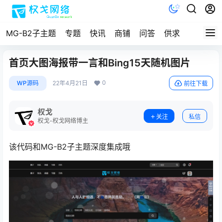
MG-B2子主题
专题
快讯
商铺
问答
供求
文档
首页大图海报带一言和Bing15天随机图片
0
WP源码
22年4月21日
前往下载
权戈
关注
私信
权戈-权戈网络博主
该代码和MG-B2子主题深度集成哦