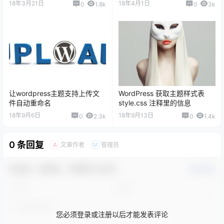
18年3月21日
18年4月1日
0
1.8k
0
3k
让wordpress主题支持上传文
WordPress 获取主题样式表
件自动重命名
style.css 注释里的信息
18年9月6日
18年9月13日
0
2.3k
0
1.4k
0 条回复
文章作者
管理员
A
M
欢迎您，新朋友，感谢参与互动！
确认修改
您必须登录或注册以后才能发表评论