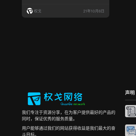
使用其个人信息的，有权要求网络运营者删除其
个人信息；发现网络运营者收集、存储的其个人
权戈
21年10月6日
信息有错误的，有权要求网络运营者予以更正。
网络运营者应当采取措施予以删除或者更正。”
《电信和互联网用户个人信息保护规定》（工业
和信息化部令第24号）第九款第四款规定：“电
信业务经营者、互…
声明
我们专注于资源分享，在为客户提供最好的产品的
同时，保证优秀的服务质量。
用户能够通过我们的网站获得收益是我们最大的奋
斗目标。