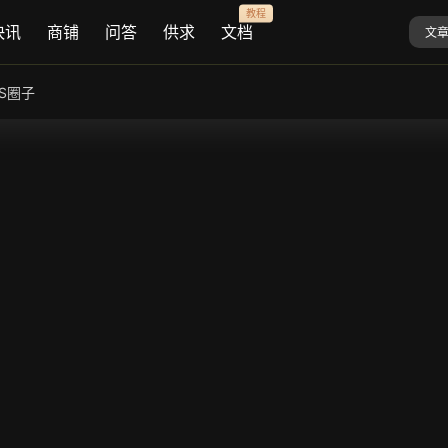
教程
快讯
商铺
问答
供求
文档
文
AS圈子