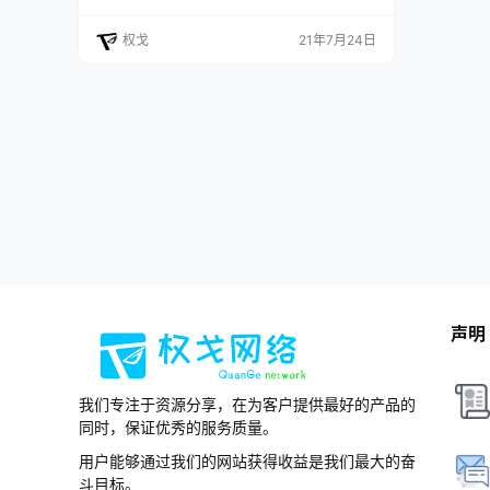
载。 注：你将通过本文章更详细地了解WordPre
ss5.8版本的新功能及部代码调试。 版本介绍：
权戈
21年7月24日
名称：WordPress 5.8 Tatum软件要求： Nginx /
ApachePHP要求：PHP7.4或更高版本（最低要
求5.6版本）数据库要求：…
声明
我们专注于资源分享，在为客户提供最好的产品的
同时，保证优秀的服务质量。
用户能够通过我们的网站获得收益是我们最大的奋
斗目标。