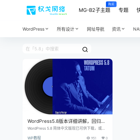
购买
MG-B2子主题
专题
WordPress
所有设计
网址导航
资讯
N
WordPress5.8版本详细讲解，回归旧
版小工具
WordPress 5.8 简体中文版现已可供下载，或是
转到您站点的仪表盘进行更新。目前国内部分地
WP教程
951
0
域无法在后台直接升级新版本，请手动覆盖下