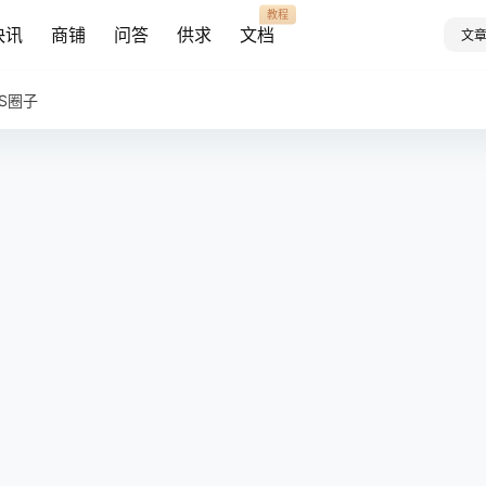
教程
快讯
商铺
问答
供求
文档
文
AS圈子