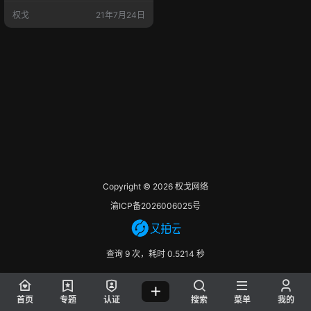
地了解WordPress5.8版本的新功能
权戈
21年7月24日
及部代码调试。 版本介绍： 名称：
WordPress 5.8 Tatum软件要求： N
ginx / ApachePHP要求：PHP7.4或
更高版本（最低要求5.6版本）数据
库要求：…
Copyright © 2026
权戈网络
渝ICP备2026006025号
查询 9 次，耗时 0.5214 秒
首页
专题
认证
搜索
菜单
我的