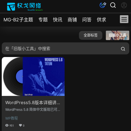
MG-B2子主题
专题
快讯
商铺
问答
供求
文档
全部标签
旧版小工具
WordPress5.8版本详细讲
解，回归旧版小工具
WordPress 5.8 简体中文版现已可供
下载，或是转到您站点的仪表盘进
WP教程
行更新。目前国内部分地域无法在
后台直接升级新版本，请手动覆盖
951
0
下载。 注：你将通过本文章更详细