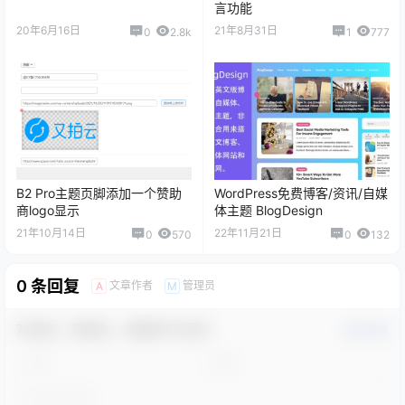
言功能
20年6月16日
21年8月31日
0
2.8k
1
777
B2 Pro主题页脚添加一个赞助
WordPress免费博客/资讯/自媒
商logo显示
体主题 BlogDesign
21年10月14日
22年11月21日
0
570
0
132
0 条回复
文章作者
管理员
A
M
欢迎您，新朋友，感谢参与互动！
确认修改