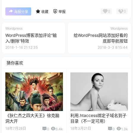
0
0
海报分享
收藏
举报
Wordpress
Wordpress
WordPress博客添加评论“输
给WordPress网站添加好看的
入/删除”特效
底部导航按钮
2018-1-16 21:12:35
2018-3-3 8:15:44
猜你喜欢
《狄仁杰之四大天王》徐克脑
利用.htaccess绑定子域名到子
洞大开
目录（不一定可用）
18年7月28日
18年3月21日
0
6.4k
0
1.3k