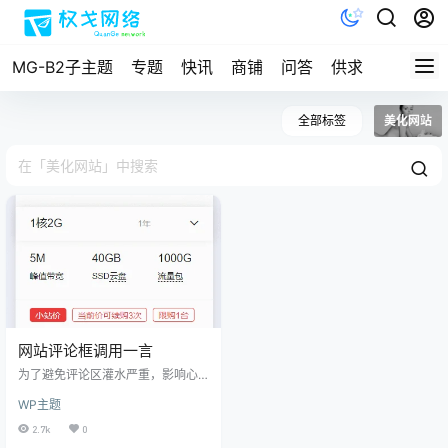
MG-B2子主题
专题
快讯
商铺
问答
供求
文档
全部标签
美化网站
网站评论框调用一言
为了避免评论区灌水严重，影响心
情！！！所以给各位大侠预置好看
WP主题
着比较顺眼的言语，避免高血
压。。。 原服务器快到期又在阿里
2.7k
0
云薅羊毛了一台，经济实惠对贫穷