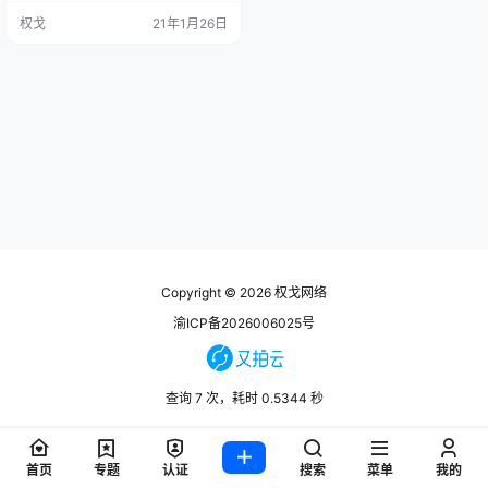
的本人来说能一下节省1500+那是
权戈
21年1月26日
一件非常幸福的是哦 薅羊毛地址 废
话不多说，看教程 Ps：原教程出处
已不可察，本站只做记录修改 在网
站任意位置添加如下代码（可以放
到header、footer等位置） <script
> jQuery.get…
Copyright © 2026
权戈网络
渝ICP备2026006025号
查询 7 次，耗时 0.5344 秒
首页
专题
认证
搜索
菜单
我的