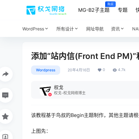
购买
MG-B2子主题
专题
WordPress
所有设计
网址导航
资讯
N
添加“站内信(Front End PM
0
4.7k
Wordpress
20年4月16日
权戈
权戈-权戈网络博主
该教程基于鸟叔的Begin主题制作，其他主题请
上图先
：