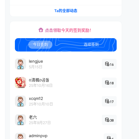
Ta的全部动态
点击领取今天的签到奖励！
今日签到
连续签到
lengjue
16
5月15日
o清楓o곰돌
18
25年10月16日
xcqm12
17
25年10月10日
老六
38
25年9月27日
adminpvp
6