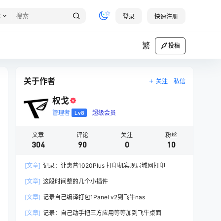
章
登录
快速注册
繁
投稿
关于作者
关注
私信
权戈
管理者
Lv8
超级会员
文章
评论
关注
粉丝
304
90
0
10
[文章]
记录：让惠普1020Plus 打印机实现局域网打印
[文章]
这段时间整的几个小插件
[文章]
记录自己编译打包1Panel v2到飞牛nas
[文章]
记录：自己动手把三方应用等等加到飞牛桌面