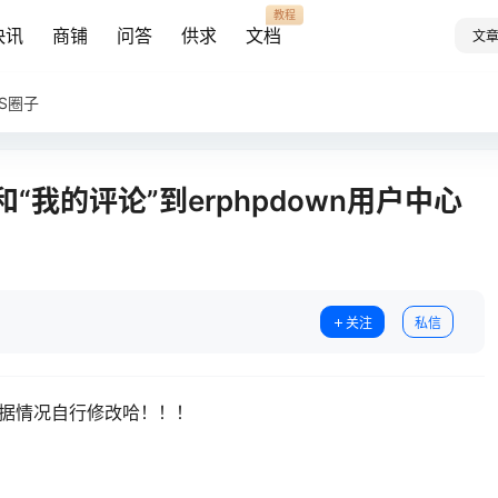
教程
快讯
商铺
问答
供求
文档
文
AS圈子
)”和“我的评论”到erphpdown用户中心
关注
私信
根据情况自行修改哈！！！