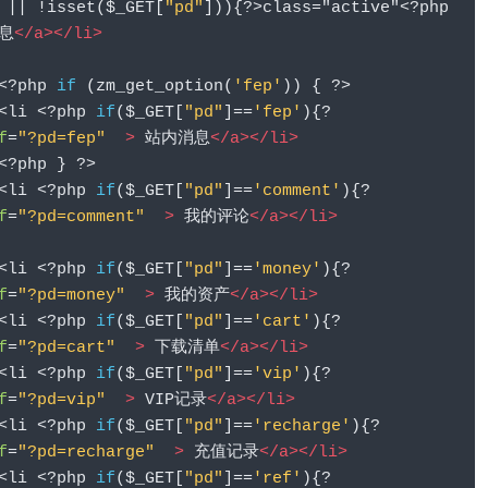
||
!
isset
(
$_GET
[
"pd"
])){?>
class="active"
<?
php 
息
</a></li>
<?
php 
if
(
zm_get_option
(
'fep'
))
{
?>
				<li 
<?
php 
if
(
$_GET
[
"pd"
]==
'fep'
){?
f
=
"?pd=fep"
>
 站内消息
</a></li>
<?
php 
}
?>
				<li 
<?
php 
if
(
$_GET
[
"pd"
]==
'comment'
){?
f
=
"?pd=comment"
>
 我的评论
</a></li>
				<li 
<?
php 
if
(
$_GET
[
"pd"
]==
'money'
){?
f
=
"?pd=money"
>
 我的资产
</a></li>
				<li 
<?
php 
if
(
$_GET
[
"pd"
]==
'cart'
){?
f
=
"?pd=cart"
>
 下载清单
</a></li>
				<li 
<?
php 
if
(
$_GET
[
"pd"
]==
'vip'
){?
f
=
"?pd=vip"
>
 VIP记录
</a></li>
				<li 
<?
php 
if
(
$_GET
[
"pd"
]==
'recharge'
){?
f
=
"?pd=recharge"
>
 充值记录
</a></li>
				<li 
<?
php 
if
(
$_GET
[
"pd"
]==
'ref'
){?