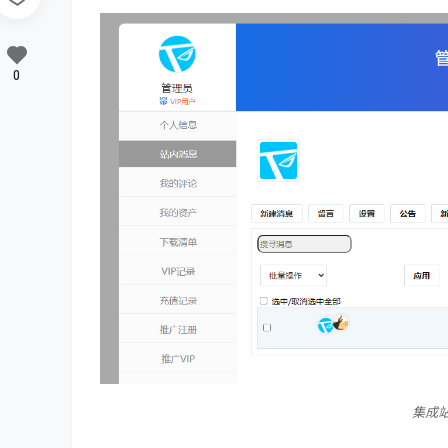
0
集成站内