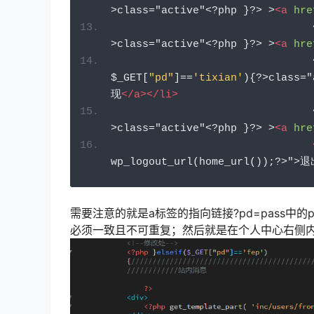
>
class="active"
<?
php 
}?>
 >
<a
hre
>
class="active"
<?
php 
}?>
 >
<a
hre
$_GET
[
"pd"
]==
'tixian'
){?>
class="
现
</a></li>
>
class="active"
<?
php 
}?>
 >
<a
hre
wp_logout_url
(
home_url
());?>
">退
需要注意的就是a标签的指向链接?pd=pass中的pass参
必须一致且不可重复；然后就是在个人中心右侧