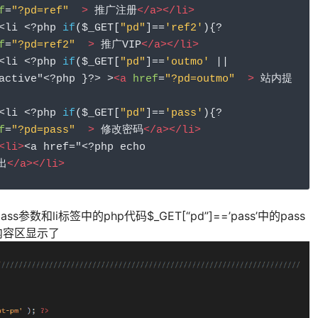
f
=
"?pd=ref"
>
 推广注册
</a></li>
				<li 
<?
php 
if
(
$_GET
[
"pd"
]==
'ref2'
){?
f
=
"?pd=ref2"
>
 推广VIP
</a></li>
				<li 
<?
php 
if
(
$_GET
[
"pd"
]==
'outmo'
||
active"
<?
php 
}?>
 >
<a
href
=
"?pd=outmo"
>
 站内提
				<li 
<?
php 
if
(
$_GET
[
"pd"
]==
'pass'
){?
f
=
"?pd=pass"
>
 修改密码
</a></li>
<li>
<a href="
<?
php echo 
出
</a></li>
数和li标签中的php代码$_GET[“pd”]==’pass’中的pass
内容区显示了