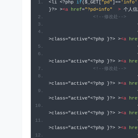
<li 
<?
php 
if
(
$_GET
[
"pd"
]==
'info'
}?>
 >
<a
href
=
"?pd=info"
>
 个人信
<!--修改处-->
>
class="active"
<?
php 
}?>
 >
<a
hre
>
class="active"
<?
php 
}?>
 >
<a
hre
<!--修改处-->
>
class="active"
<?
php 
}?>
 >
<a
hre
>
class="active"
<?
php 
}?>
 >
<a
hre
>
class="active"
<?
php 
}?>
 >
<a
hre
>
class="active"
<?
php 
}?>
 >
<a
hre