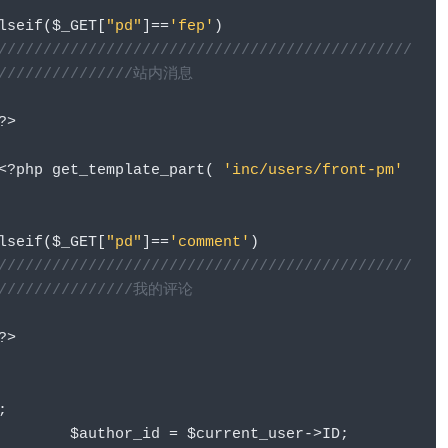
lseif
(
$_GET
[
"pd"
]==
'fep'
)
//////////////////////////////////////////////
/////////////////站内消息
?>
<?
php get_template_part
(
'inc/users/front-pm'
lseif
(
$_GET
[
"pd"
]==
'comment'
)
//////////////////////////////////////////////
/////////////////我的评论
?>
;
					$author_id 
=
 $current_user
->
ID
;