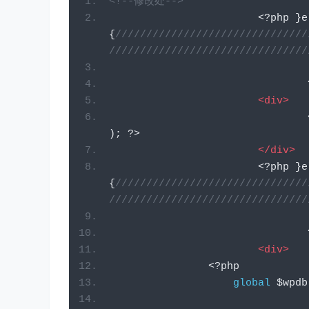
<!--修改处-->
<?
php 
}
e
{
///////////////////////////////
//////////////////////////////
<div>
);
?>
</div>
<?
php 
}
e
{
///////////////////////////////
//////////////////////////////
<div>
<?
php
global
 $wpdb